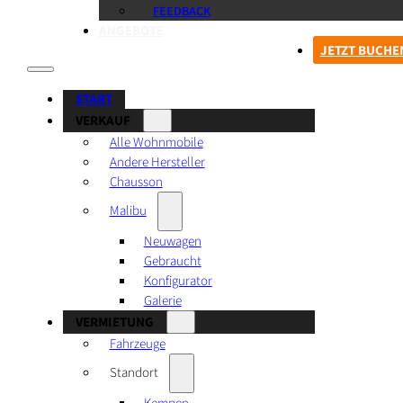
FEEDBACK
ANGEBOTE
JETZT BUCHE
START
VERKAUF
Alle Wohnmobile
Andere Hersteller
Chausson
Malibu
Neuwagen
Gebraucht
Konfigurator
Galerie
VERMIETUNG
Fahrzeuge
Standort