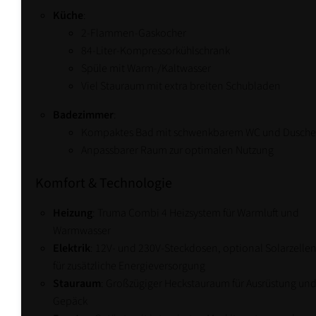
Küche
:
2-Flammen-Gaskocher
84-Liter-Kompressorkühlschrank
Spüle mit Warm-/Kaltwasser
Viel Stauraum mit extra breiten Schubladen
Badezimmer
:
Kompaktes Bad mit schwenkbarem WC und Dusche
Anpassbarer Raum zur optimalen Nutzung
Komfort & Technologie
Heizung
: Truma Combi 4 Heizsystem für Warmluft und
Warmwasser
Elektrik
: 12V- und 230V-Steckdosen, optional Solarzelle
für zusätzliche Energieversorgung
Stauraum
: Großzügiger Heckstauraum für Ausrüstung un
Gepäck