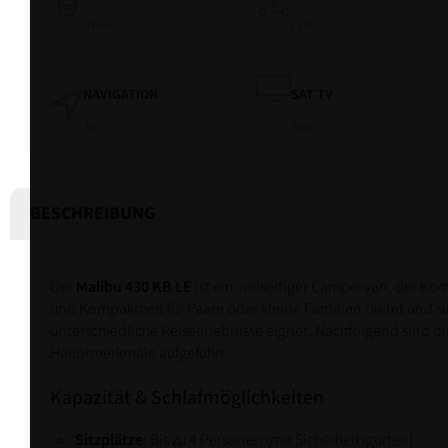
Weiß
FWD
NAVIGATION
SAT TV
Ja
Nein
BESCHREIBUNG
Der
Malibu 430 KB LE
ist ein vielseitiger Campervan, der Kom
und Kompaktheit für Paare oder kleine Familien bietet und sic
unterschiedliche Reiseerlebnisse eignet. Nachfolgend sind di
Hauptmerkmale aufgeführt:
Kapazität & Schlafmöglichkeiten
Sitzplätze
: Bis zu 4 Personen (mit Sicherheitsgurten)