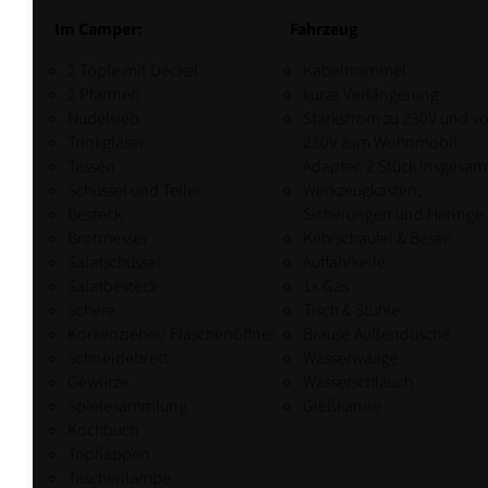
Im Camper:
Fahrzeug
2 Töpfe mit Deckel
Kabeltrommel
2 Pfannen
kurze Verlängerung
Nudelsieb
Starkstrom zu 230V und v
Trinkgläser
230V zum Wohnmobil
Tassen
Adapter. 2 Stück insgesam
Schüssel und Teller
Werkzeugkasten,
Besteck
Sicherungen und Heringe
Brotmesser
Kehrschaufel & Besen
Salatschüssel
Auffahrkeile
Salatbesteck
1x Gas
Schere
Tisch & Stühle
Korkenzieher/ Flaschenöffner
Brause Außendusche
Schneidebrett
Wasserwaage
Gewürze
Wasserschlauch
Spielesammlung
Gießkanne
Kochbuch
Topflappen
Taschenlampe