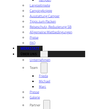
Kempen
Langzeitmiete
Campingknigge
Ausstattung Camper
Tipps zum Packen
Reiseschutz, Reduzierung SB
Allgemeine Mietbedingungen
Preise
FAQ
WERKSTATT
ÜBER UNS
Unternehmen
Team
Frieda
Michael
Marc
Presse
Galerie
Partner