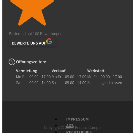
Basierend auf 100 Bewertungen
BEWERTE UNS AUF
Öffnungszeiten:
Vermietung
Verkauf
Werkstatt
Mo-Fr
09.00 - 17.00
Mo-Fr
09.00 - 17.00
Mo-Fr
09.00 - 17.00
Sa
09.00 - 14.00
Sa
09.00 - 14.00
Sa
geschlossen
IMPRESSUM
AGB
©
Copyright
2026, Friedas Camper
RECHTLICHES