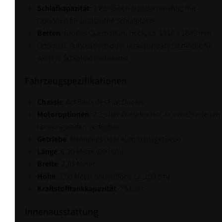
Schlafkapazität
: 2 Personen standardmäßig, mit
Optionen für zusätzliche Schlafplätze
Betten
: Großes Querbett im Heck, ca. 1910 x 1640 mm
Optional: Aufstelldach oder umklappbare Sitzfläche für
weitere Schlafmöglichkeiten
Fahrzeugspezifikationen
Chassis
: Auf Basis des Fiat Ducato
Motoroptionen
: 2,2-Liter-Dieselmotor, in verschiedenen
Leistungsstufen verfügbar
Getriebe
: Manuelles oder Automatikgetriebe
Länge
: 6,90 Meter (690 cm)
Breite
: 2,05 Meter
Höhe
: 2,59 Meter (Innenhöhe ca. 190 cm)
Kraftstofftankkapazität
: 75 Liter
Innenausstattung