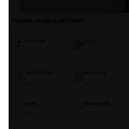
MALIBU 430 KB LE „APPLONIA“
PASSAGIERE
TÜREN
4
4
GEPÄCKTRÄGER
VERBRAUCH
Nein
10L/100 km
W-LAN
SOLARANLAGE
Nein
Nein