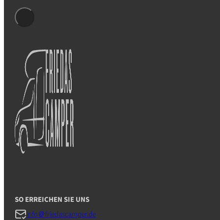
Malibu 640 LE K Coupe „JUSTUS“
Malibu 430 KB LE „OTIL
SO ERREICHEN SIE UNS
info＠friedascamper.de