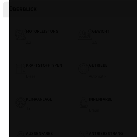
ÜBERBLICK
MOTORLEISTUNG
GEWICHT
2.2
3.5
KRAFTSTOFFTYPEN
GETRIEBE
Diesel
Automatik
KLIMAANLAGE
INNENFARBE
Ja
Braun
AUSSENFARBE
ANTRIEBSSTRANG