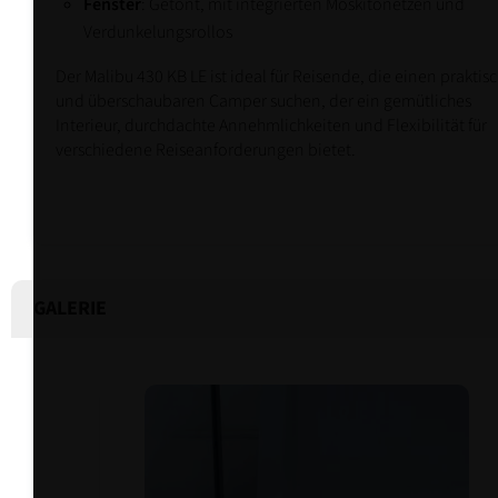
Fenster
: Getönt, mit integrierten Moskitonetzen und
Verdunkelungsrollos
Der Malibu 430 KB LE ist ideal für Reisende, die einen praktis
und überschaubaren Camper suchen, der ein gemütliches
Interieur, durchdachte Annehmlichkeiten und Flexibilität für
verschiedene Reiseanforderungen bietet.
GALERIE