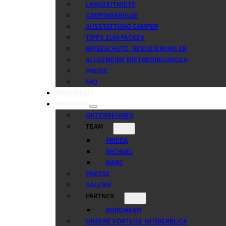
LANGZEITMIETE
CAMPINGKNIGGE
AUSSTATTUNG CAMPER
TIPPS ZUM PACKEN
REISESCHUTZ, REDUZIERUNG SB
ALLGEMEINE MIETBEDINGUNGEN
PREISE
FAQ
WERKSTATT
ÜBER UNS
UNTERNEHMEN
TEAM
FRIEDA
MICHAEL
MARC
PRESSE
GALERIE
PARTNER
BORGMANN
UNSERE VORTEILE IM ÜBERBLICK