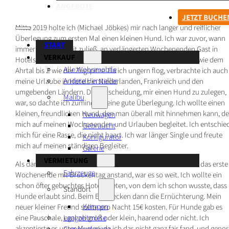
ANGEBOTE
JETZT BUCHE
Mitte 2019 holte ich (Michael Jöbkes) mir nach langer und reiflicher
Überlegung zum ersten Mal einen kleinen Hund. Ich war zuvor, wann
START
immer es meine Zeit zuließ, an verlängerten Wochenenden Gast in
VERKAUF
Hotels in den verschiedensten Orten in Deutschland. Von A wie dem
Alle Wohnmobile
Ahrtal bis Z wie der Zugspitze. Da ich ungern flog, verbrachte ich auch
Andere Hersteller
meine Urlaube in Hotels in Niederlanden, Frankreich und den
umgebenden Ländern. Die Entscheidung, mir einen Hund zu zulegen,
Malibu
war, so dachte ich zumindest, eine gute Überlegung. Ich wollte einen
kleinen, freundlichen Hund, den man überall mit hinnehmen kann, de
Neuwagen
mich auf meinen Wochenenden und Urlauben begleitet. Ich entschie
Gebraucht
mich für eine Rasse, die nicht haart. Ich war länger Single und freute
Konfigurator
mich auf meinen ständigen Begleiter.
Galerie
VERMIETUNG
Als dann endlich der neue Mitbewohner stubenrein war und das erste
Fahrzeuge
Wochenende mit Brückentag anstand, war es so weit. Ich wollte ein
schon öfter gebuchtes Hotel mieten, von dem ich schon wusste, dass
Standort
Hunde erlaubt sind. Beim Einchecken dann die Ernüchterung. Mein
Kempen
neuer kleiner Freund sollte pro Nacht 15€ kosten. Für Hunde gab es
Langzeitmiete
eine Pauschale, egal ob groß oder klein, haarend oder nicht. Ich
akzeptierte es unter Murren, da ich das nicht ganz fair fand, und genos