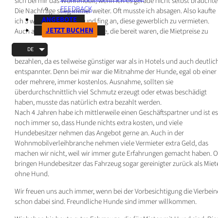
sich bei mir das Wohnmobil, wenn ich es gerade nicht selbst brauchte
FEEDBACK
Die Nachfrage stieg immer weiter. Oft musste ich absagen. Also kaufte
ANGEBOTE
ich 3 weitere Fahrzeuge und fing an, diese gewerblich zu vermieten.
JETZT BUCHEN
Auch an Freunde und Bekannte, die bereit waren, die Mietpreise zu
DE
bezahlen, da es teilweise günstiger war als in Hotels und auch deutlic
entspannter. Denn bei mir war die Mitnahme der Hunde, egal ob einer
oder mehrere, immer kostenlos. Ausnahme, sollten sie
überdurchschnittlich viel Schmutz erzeugt oder etwas beschädigt
haben, musste das natürlich extra bezahlt werden.
Nach 4 Jahren habe ich mittlerweile einen Geschäftspartner und ist es
noch immer so, dass Hunde nichts extra kosten, und viele
Hundebesitzer nehmen das Angebot gerne an. Auch in der
Wohnmobilverleihbranche nehmen viele Vermieter extra Geld, das
machen wir nicht, weil wir immer gute Erfahrungen gemacht haben. O
bringen Hundebesitzer das Fahrzeug sogar gereinigter zurück als Miet
ohne Hund.
Wir freuen uns auch immer, wenn bei der Vorbesichtigung die Vierbein
schon dabei sind. Freundliche Hunde sind immer willkommen.