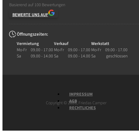
Basierend auf 100 Bewertungen
BEWERTE UNS AUF
Öffnungszeiten:
Vermietung
Verkauf
Werkstatt
Mo-Fr
09.00 - 17.00
Mo-Fr
09.00 - 17.00
Mo-Fr
09.00 - 17.00
Sa
09.00 - 14.00
Sa
09.00 - 14.00
Sa
geschlossen
IMPRESSUM
AGB
©
Copyright
2026, Friedas Camper
RECHTLICHES