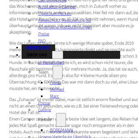
Campingknigge
das Wochenende mit dem Gedanken, mich in Zukunft vorher zu
Ausstattung Camper
informieren und Hotels anders auszuwählen. Hier fiel mir dann auf, da
Tipps zum Packen
alle Hotels eine Pauschale von 10-15€ im Schnitt nehmen, wenn Hun
Reiseschutz, Reduzierung SB
überhaupt erlaubt waren. Ich war nicht begeistert aber musste es ja
Allgemeine Mietbedingungen
akzeptieren.
Preise
FAQ
Wie das Leben so spielt, lernte ich wenige Monate später, Ende 2019
WERKSTATT
meine Partnerin kennen. Es harmonierte direkt und sie mochte auch
ÜBER UNS
meine kleine Nervensäge. Einziges „Problem“, sie hatte selbst schon 3
Unternehmen
Hunde. In Sachen Hotels dachte ich, es wird schon nicht teurer, die
Pauschale gilt bestimmt auch für mehrere Hunde. Ja, das tat sie auch,
Team
allerdings pro Hund. Es waren also für 4 kleine Hunde allein pro
Übernachtung 40- 60€ fällig. Das war mir dann doch zu viel, eine Lösu
Frieda
musste her, ein Wohnmobil.
Michael
Marc
Das „Zuhause“ ist immer dabei, man ist zeitlich enorm flexibel und au
Presse
nicht an einen Ort gebunden, wie es z.B. bei einer Ferienwohnung ode
Galerie
Hotel der Fall ist.
Einen Camper zu kaufen war die beste Idee seit langem, das Reisen ha
Partner
jedes Mal Spaß gemacht und war sogar noch entspannter als in den
BORGMANN
Hotels. Auch meine Freunde und Bekannte waren begeistert und lieh
Unsere Vorteile im Überblick