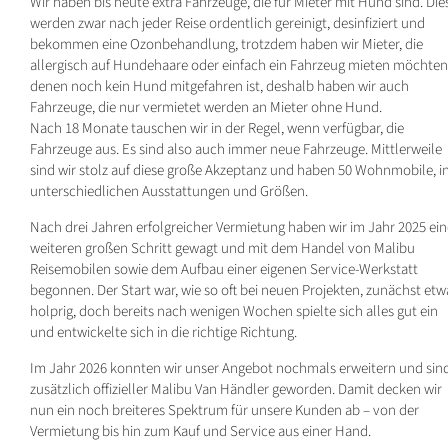
Wir haben bis heute extra Fahrzeuge, die für Mieter mit Hund sind. Die
werden zwar nach jeder Reise ordentlich gereinigt, desinfiziert und
bekommen eine Ozonbehandlung, trotzdem haben wir Mieter, die
allergisch auf Hundehaare oder einfach ein Fahrzeug mieten möchten
denen noch kein Hund mitgefahren ist, deshalb haben wir auch
Fahrzeuge, die nur vermietet werden an Mieter ohne Hund.
Nach 18 Monate tauschen wir in der Regel, wenn verfügbar, die
Fahrzeuge aus. Es sind also auch immer neue Fahrzeuge. Mittlerweile
sind wir stolz auf diese große Akzeptanz und haben 50 Wohnmobile, i
unterschiedlichen Ausstattungen und Größen.
Nach drei Jahren erfolgreicher Vermietung haben wir im Jahr 2025 ei
weiteren großen Schritt gewagt und mit dem Handel von Malibu
Reisemobilen sowie dem Aufbau einer eigenen Service-Werkstatt
begonnen. Der Start war, wie so oft bei neuen Projekten, zunächst etw
holprig, doch bereits nach wenigen Wochen spielte sich alles gut ein
und entwickelte sich in die richtige Richtung.
Im Jahr 2026 konnten wir unser Angebot nochmals erweitern und sin
zusätzlich offizieller Malibu Van Händler geworden. Damit decken wir
nun ein noch breiteres Spektrum für unsere Kunden ab – von der
Vermietung bis hin zum Kauf und Service aus einer Hand.