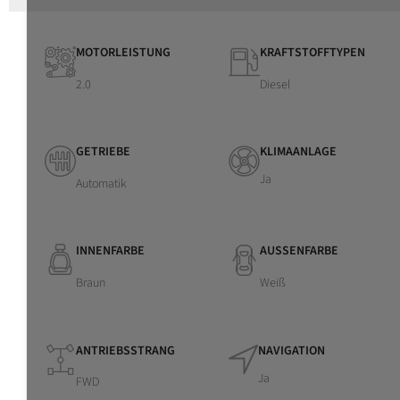
MOTORLEISTUNG
KRAFTSTOFFTYPEN
2.0
Diesel
GETRIEBE
KLIMAANLAGE
Ja
Automatik
INNENFARBE
AUSSENFARBE
Braun
Weiß
ANTRIEBSSTRANG
NAVIGATION
Ja
FWD