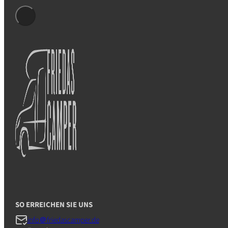
Volkswagen GC600 „LEOPOLD“
Chausson 777GA „GRE
SO ERREICHEN SIE UNS
info＠friedascamper.de