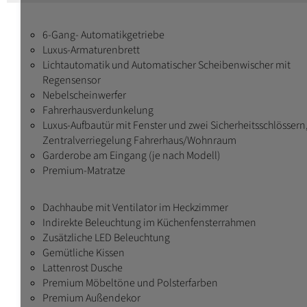
6-Gang- Automatikgetriebe
Luxus-Armaturenbrett
Lichtautomatik und Automatischer Scheibenwischer mit
Regensensor
Nebelscheinwerfer
Fahrerhausverdunkelung
Luxus-Aufbautür mit Fenster und zwei Sicherheitsschlössern
Zentralverriegelung Fahrerhaus/Wohnraum
Garderobe am Eingang (je nach Modell)
Premium-Matratze
Dachhaube mit Ventilator im Heckzimmer
Indirekte Beleuchtung im Küchenfensterrahmen
Zusätzliche LED Beleuchtung
Gemütliche Kissen
Lattenrost Dusche
Premium Möbeltöne und Polsterfarben
Premium Außendekor