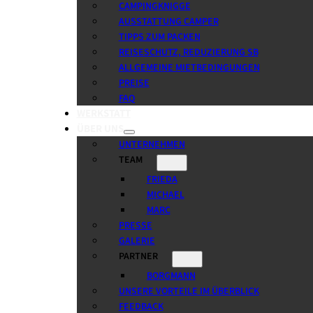
CAMPINGKNIGGE
AUSSTATTUNG CAMPER
TIPPS ZUM PACKEN
REISESCHUTZ, REDUZIERUNG SB
ALLGEMEINE MIETBEDINGUNGEN
PREISE
FAQ
WERKSTATT
ÜBER UNS
UNTERNEHMEN
TEAM
FRIEDA
MICHAEL
MARC
PRESSE
GALERIE
PARTNER
BORGMANN
UNSERE VORTEILE IM ÜBERBLICK
FEEDBACK